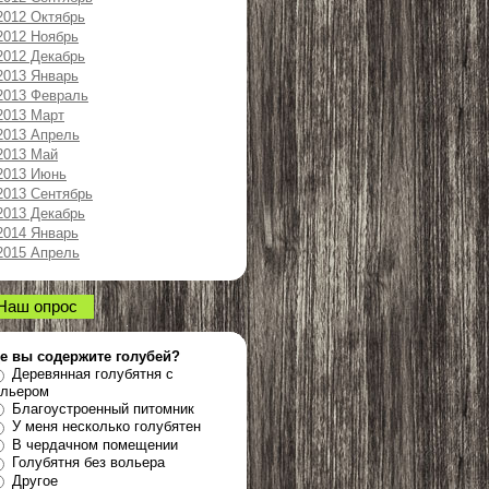
2012 Октябрь
2012 Ноябрь
2012 Декабрь
2013 Январь
2013 Февраль
2013 Март
2013 Апрель
2013 Май
2013 Июнь
2013 Сентябрь
2013 Декабрь
2014 Январь
2015 Апрель
Наш опрос
де вы содержите голубей?
Деревянная голубятня с
ольером
Благоустроенный питомник
У меня несколько голубятен
В чердачном помещении
Голубятня без вольера
Другое