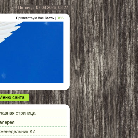
Пятница, 07.08.2026, 03:27
Приветствую Вас
Гость
|
RSS
Меню сайта
лавная страница
алерея
женедельник KZ