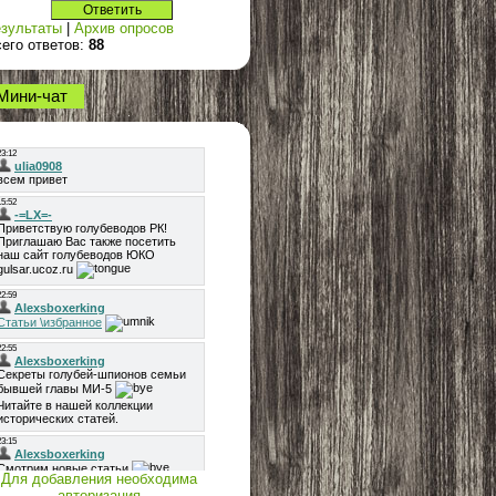
зультаты
|
Архив опросов
его ответов:
88
Мини-чат
Для добавления необходима
авторизация