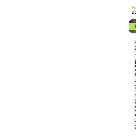
Ре
Вс