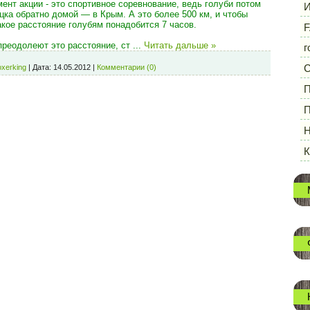
нт акции - это спортивное соревнование, ведь голуби потом
И
ка обратно домой — в Крым. А это более 500 км, и чтобы
кое расстояние голубям понадобится 7 часов.
F
преодолеют это расстояние, ст
...
Читать дальше »
г
oxerking
|
Дата:
14.05.2012
|
Комментарии (0)
П
П
Н