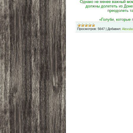
Однако не менее важный моме
должны долететь из Донец
преодолеть та
«Голуби, которые 
Просмотров:
5647
|
Добавил:
Alexsb