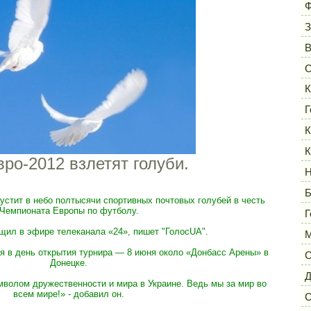
Ф
З
С
К
Г
К
К
ро-2012 взлетят голуби.
Н
Б
стит в небо полтысячи спортивных почтовых голубей в честь
Чемпионата Европы по футболу.
Г
щил в эфире телеканала «24», пишет "ГолосUA".
М
ся в день открытия турнира — 8 июня около «Донбасс Арены» в
С
Донецке.
Д
мволом дружественности и мира в Украине. Ведь мы за мир во
всем мире!» - добавил он.
С