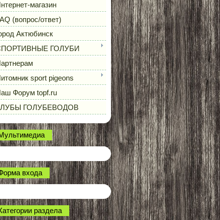
нтернет-магазин
AQ (вопрос/ответ)
ород Актюбинск
СПОРТИВНЫЕ ГОЛУБИ
артнерам
итомник sport pigeons
аш Форум topf.ru
КЛУБЫ ГОЛУБЕВОДОВ
Мультимедиа
Форма входа
Категории раздела