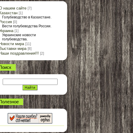
О нашем сайте
[7]
Казахстан
[1]
Голубеводство в Казахстане.
Россия
[0]
Вести голубеводства России.
Украина
[1]
Украинские новости
голубеводства.
Новости мира
[11]
Выставки мира
[8]
Наши поздравления!!!
[2]
Поиск
Полезное