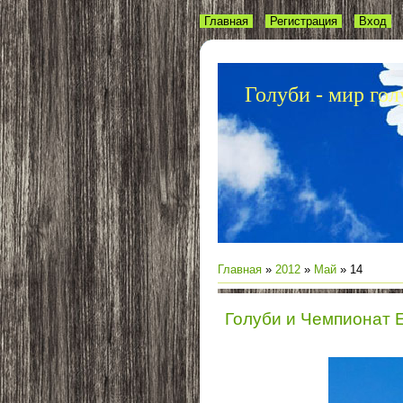
Главная
Регистрация
Вход
Голуби - мир гол
Главная
»
2012
»
Май
»
14
Голуби и Чемпионат 