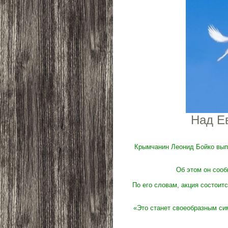
Над Ев
Крымчанин Леонид Бойко выпу
Об этом он сооб
По его словам, акция состоит
«Это станет своеобразным си