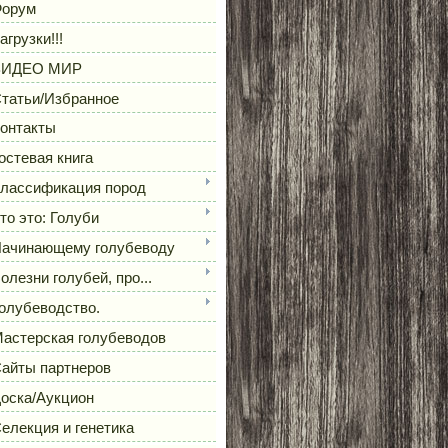
орум
агрузки!!!
ВИДЕО МИР
татьи/Избранное
онтакты
остевая книга
лассификация пород
то это: Голуби
ачинающему голубеводу
олезни голубей, про...
олубеводство.
астерская голубеводов
айты партнеров
оска/Аукцион
елекция и генетика