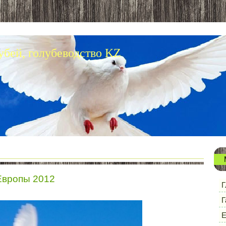
убей, голубеводство KZ
Европы 2012
Г
Г
Е