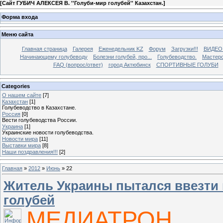
[
Сайт ГУБИЧ АЛЕКСЕЯ В. ''Голуби-мир голубей'' Казахстан.
]
Форма входа
Меню сайта
Главная страница
Галерея
Еженедельник KZ
Форум
Загрузки!!!
ВИДЕО
Начинающему голубеводу
Болезни голубей, про...
Голубеводство.
Мастерс
FAQ (вопрос/ответ)
город Актюбинск
СПОРТИВНЫЕ ГОЛУБИ
Categories
О нашем сайте
[7]
Казахстан
[1]
Голубеводство в Казахстане.
Россия
[0]
Вести голубеводства России.
Украина
[1]
Украинские новости голубеводства.
Новости мира
[11]
Выставки мира
[8]
Наши поздравления!!!
[2]
Главная
»
2012
»
Июнь
»
22
Житель Украины пытался ввезти 
голубей
МЕДИАТРОН