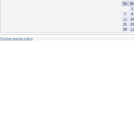
Пн
Вт
1
7
8
14
15
21
22
28
29
Полная версия сайта