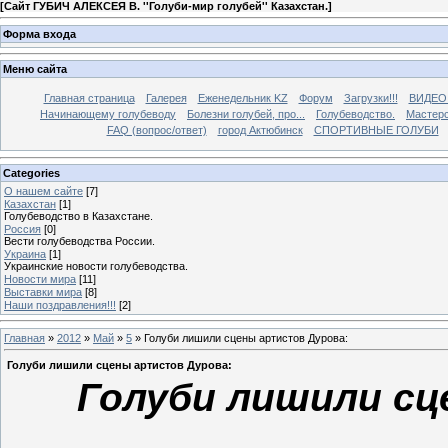
[
Сайт ГУБИЧ АЛЕКСЕЯ В. ''Голуби-мир голубей'' Казахстан.
]
Форма входа
Меню сайта
Главная страница
Галерея
Еженедельник KZ
Форум
Загрузки!!!
ВИДЕО
Начинающему голубеводу
Болезни голубей, про...
Голубеводство.
Мастерс
FAQ (вопрос/ответ)
город Актюбинск
СПОРТИВНЫЕ ГОЛУБИ
Categories
О нашем сайте
[7]
Казахстан
[1]
Голубеводство в Казахстане.
Россия
[0]
Вести голубеводства России.
Украина
[1]
Украинские новости голубеводства.
Новости мира
[11]
Выставки мира
[8]
Наши поздравления!!!
[2]
Главная
»
2012
»
Май
»
5
» Голуби лишили сцены артистов Дурова:
Голуби лишили сцены артистов Дурова:
Голуби лишили сц